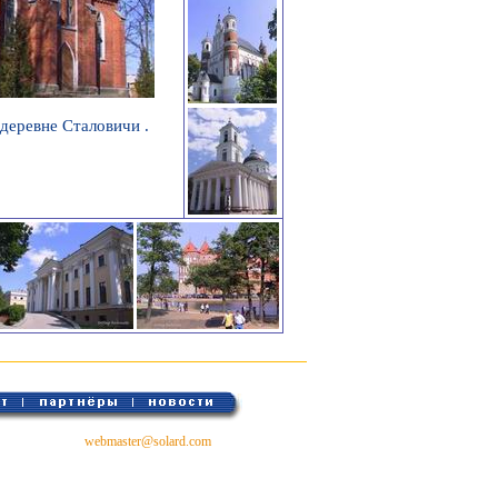
 деревне Сталовичи .
webmaster@solard.com