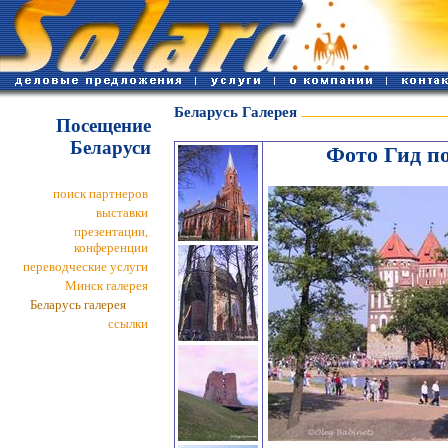
Беларусь Галерея
Посещение
Беларуси
Фото Гид п
поиск партнеров
выставки
презентации,
конференции
переводческие услуги
Минск галерея
Беларусь галерея
ссылки